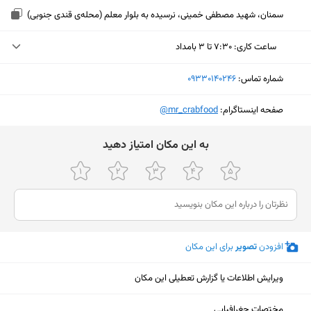
سمنان، شهید مصطفی خمینی، نرسیده به بلوار معلم (محله‌ی قندی جنوبی)
ساعت کاری
:
۷:۳۰ تا ۳ بامداد
دوشنبه (امروز)
۷:۳۰ تا ۳ بامداد
شماره تماس:
‎09330140246
سه‌شنبه
۷:۳۰ تا ۳ بامداد
صفحه اینستاگرام:
‎@mr_crabfood
چهارشنبه
۷:۳۰ تا ۳ بامداد
ﺑﻪ اﯾﻦ ﻣﮑﺎن اﻣﺘﯿﺎز دﻫﯿﺪ
پنجشنبه
۷:۳۰ تا ۳ بامداد
جمعه
۷:۳۰ تا ۳ بامداد
شنبه
۷:۳۰ تا ۳ بامداد
یکشنبه
۷:۳۰ تا ۳ بامداد
افزودن
تصویر
برای این مکان
ویرایش اطلاعات یا گزارش تعطیلی این مکان
نمایش نقشه
مختصات جغرافیایی