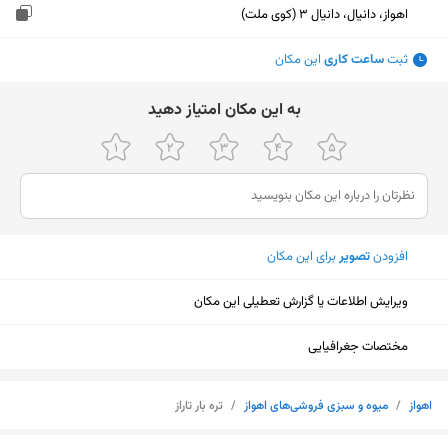
اهواز، دانیال، دانیال 3 (کوی ملت)
ثبت
ساعت کاری
این مکان
ﺑﻪ اﯾﻦ ﻣﮑﺎن اﻣﺘﯿﺎز دﻫﯿﺪ
افزودن
تصویر
برای این مکان
ویرایش اطلاعات یا گزارش تعطیلی این مکان
مختصات جغرافیایی
اهواز
/
میوه و سبزی فروشی‌های اهواز
/
تره بار تاراز
نمایش نقشه