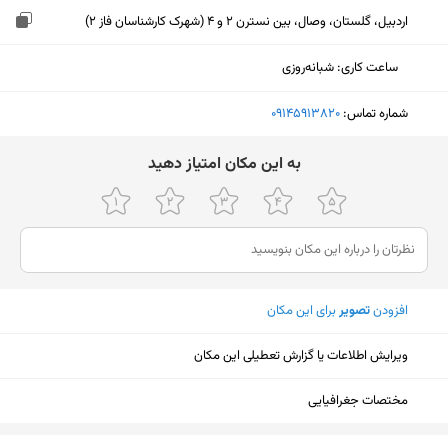
اردبیل، گلستان، وصال، بین نسترن 2 و 4 (شهرک کارشناسان فاز ۲)
ساعت کاری
:
شبانه‌روزی
شماره تماس:
‎09145913820
ﺑﻪ اﯾﻦ ﻣﮑﺎن اﻣﺘﯿﺎز دﻫﯿﺪ
افزودن
تصویر
برای این مکان
ویرایش اطلاعات یا گزارش تعطیلی این مکان
مختصات جغرافیایی
نمایش نقشه