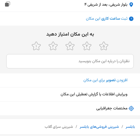
بلوار شریفی، بعد از شریفی 4
ثبت
ساعت کاری
این مکان
ﺑﻪ اﯾﻦ ﻣﮑﺎن اﻣﺘﯿﺎز دﻫﯿﺪ
افزودن
تصویر
برای این مکان
ویرایش اطلاعات یا گزارش تعطیلی این مکان
مختصات جغرافیایی
بابلسر
/
شیرینی فروشی‌های بابلسر
/
شیرینی سرای گلاب
نمایش نقشه