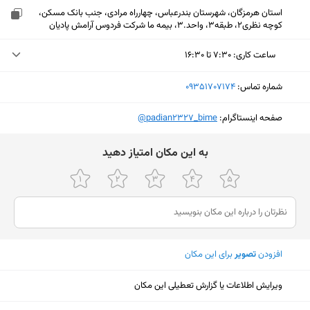
استان هرمزگان، شهرستان بندرعباس، چهارراه مرادی، جنب بانک مسکن،
کوچه نظری۲، طبقه۳، واحد.۳، بیمه ما شرکت فردوس آرامش پادیان
ساعت کاری
:
۷:۳۰ تا ۱۶:۳۰
یکشنبه (امروز)
۷:۳۰ تا ۱۶:۳۰
شماره تماس:
‎09351707174
دوشنبه
۷:۳۰ تا ۱۶:۳۰
صفحه اینستاگرام:
‎@padian2327_bime
سه‌شنبه
۷:۳۰ تا ۱۶:۳۰
ﺑﻪ اﯾﻦ ﻣﮑﺎن اﻣﺘﯿﺎز دﻫﯿﺪ
چهارشنبه
۷:۳۰ تا ۱۶:۳۰
پنجشنبه
۷:۳۰ تا ۱۴:۳۰
جمعه
تعطیل
شنبه
۷:۳۰ تا ۱۶:۳۰
افزودن
تصویر
برای این مکان
نمایش نقشه
ویرایش اطلاعات یا گزارش تعطیلی این مکان