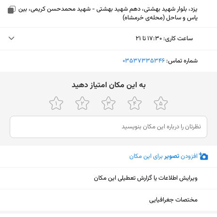
یزد، بلوار شهید بهشتی، دهم شهید بهشتی - شهید محمدحسن کریمی، بین
یاس و ساحل (محله‌ی خرمشاه)
ساعت کاری
:
۱۷:۳۰ تا ۲۱
یکشنبه (امروز)
۱۷:۳۰ تا ۲۱
شماره تماس:
‎03537335346
دوشنبه
۱۷:۳۰ تا ۲۱
ﺑﻪ اﯾﻦ ﻣﮑﺎن اﻣﺘﯿﺎز دﻫﯿﺪ
سه‌شنبه
۱۷:۳۰ تا ۲۱
چهارشنبه
۱۷:۳۰ تا ۲۱
پنجشنبه
تعطیل
افزودن
تصویر
برای این مکان
جمعه
تعطیل
شنبه
۱۷:۳۰ تا ۲۱
ویرایش اطلاعات یا گزارش تعطیلی این مکان
نمایش نقشه
مختصات جغرافیایی