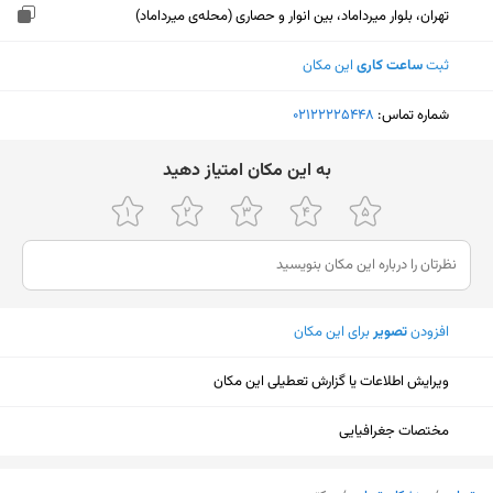
تهران، بلوار میرداماد، بین انوار و حصاری (محله‌ی میرداماد)
ثبت
ساعت کاری
این مکان
شماره تماس:
‎02122225448
ﺑﻪ اﯾﻦ ﻣﮑﺎن اﻣﺘﯿﺎز دﻫﯿﺪ
افزودن
تصویر
برای این مکان
ویرایش اطلاعات یا گزارش تعطیلی این مکان
مختصات جغرافیایی
نمایش نقشه