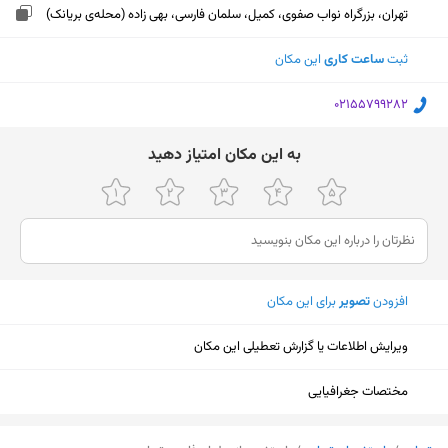
تهران، بزرگراه نواب صفوی، کمیل، سلمان فارسی، بهی زاده (محله‌ی بریانک)
ثبت
ساعت کاری
این مکان
‎02155799282
ﺑﻪ اﯾﻦ ﻣﮑﺎن اﻣﺘﯿﺎز دﻫﯿﺪ
افزودن
تصویر
برای این مکان
ویرایش اطلاعات یا گزارش تعطیلی این مکان
مختصات جغرافیایی
نمایش نقشه