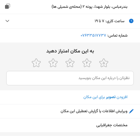
بندرعباس، بلوار شهدا، پونه 2 (محله‌ی شمیلی ها)
ساعت کاری
:
۷ تا ۱۹
یکشنبه (امروز)
۷ تا ۱۹
شماره تماس:
‎07633517737
دوشنبه
۷ تا ۱۹
ﺑﻪ اﯾﻦ ﻣﮑﺎن اﻣﺘﯿﺎز دﻫﯿﺪ
سه‌شنبه
۷ تا ۱۹
چهارشنبه
۷ تا ۱۹
پنجشنبه
۷ تا ۱۹
افزودن
تصویر
برای این مکان
جمعه
تعطیل
شنبه
۷ تا ۱۹
ویرایش اطلاعات یا گزارش تعطیلی این مکان
مختصات جغرافیایی
نمایش نقشه