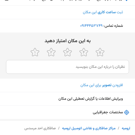
ثبت
ساعت کاری
این مکان
شماره تماس:
‎09144453749
ﺑﻪ اﯾﻦ ﻣﮑﺎن اﻣﺘﯿﺎز دﻫﯿﺪ
افزودن
تصویر
برای این مکان
ویرایش اطلاعات یا گزارش تعطیلی این مکان
مختصات جغرافیایی
نمایش نقشه
ارومیه
/
مراکز صافکاری و نقاشی اتومبیل ارومیه
/
صافکاری احد مرسدس