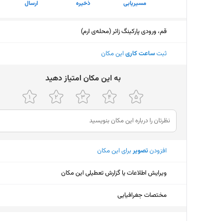
مسیریابی
ذخیره
ارسال
قم، ورودی پارکینگ زائر (محله‌ی ارم)
ثبت
ساعت کاری
این مکان
ﺑﻪ اﯾﻦ ﻣﮑﺎن اﻣﺘﯿﺎز دﻫﯿﺪ
افزودن
تصویر
برای این مکان
ویرایش اطلاعات یا گزارش تعطیلی این مکان
مختصات جغرافیایی