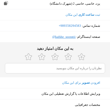
یزد، خاتمی، خاتمی 2 (شهرک دانشگاه)
ثبت
ساعت کاری
این مکان
شماره تماس:
‎+989358294583
صفحه اینستاگرام:
‎@kafshe_sooratii
ﺑﻪ اﯾﻦ ﻣﮑﺎن اﻣﺘﯿﺎز دﻫﯿﺪ
افزودن
تصویر
برای این مکان
ویرایش اطلاعات یا گزارش تعطیلی این مکان
نمایش نقشه
مختصات جغرافیایی