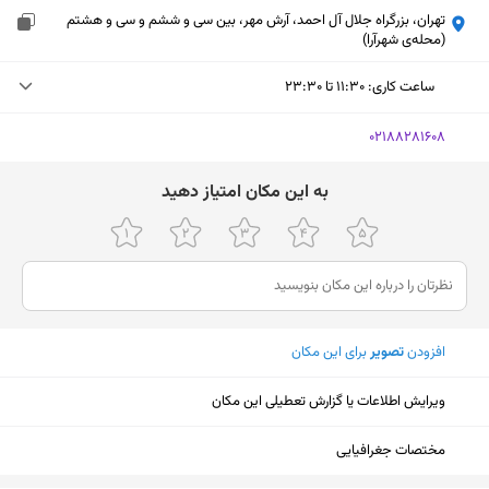
تهران، بزرگراه جلال آل احمد، آرش مهر، بین سی و ششم و سی و هشتم
(محله‌ی شهرآرا)
ساعت کاری
:
۱۱:۳۰ تا ۲۳:۳۰
شنبه (امروز)
۱۱:۳۰ تا ۲۳:۳۰
‎02188281608
یکشنبه
۱۱:۳۰ تا ۲۳:۳۰
ﺑﻪ اﯾﻦ ﻣﮑﺎن اﻣﺘﯿﺎز دﻫﯿﺪ
دوشنبه
۱۱:۳۰ تا ۲۳:۳۰
سه‌شنبه
۱۱:۳۰ تا ۲۳:۳۰
چهارشنبه
۱۱:۳۰ تا ۲۳:۳۰
افزودن
تصویر
برای این مکان
پنجشنبه
۱۱:۳۰ تا ۲۳:۳۰
جمعه
۱۱:۳۰ تا ۲۳:۳۰
ویرایش اطلاعات یا گزارش تعطیلی این مکان
نمایش نقشه
مختصات جغرافیایی