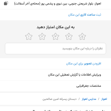
اهواز، بلوار شریعتی جنوبی، بین نبوی و پشمی پور (محله‌ی آخر آسفالت)
ثبت
ساعت کاری
این مکان
ﺑﻪ اﯾﻦ ﻣﮑﺎن اﻣﺘﯿﺎز دﻫﯿﺪ
افزودن
تصویر
برای این مکان
ویرایش اطلاعات یا گزارش تعطیلی این مکان
مختصات جغرافیایی
اهواز
/
مدارس اهواز
/
دبستان پسرانه امین صالحین
نمایش نقشه