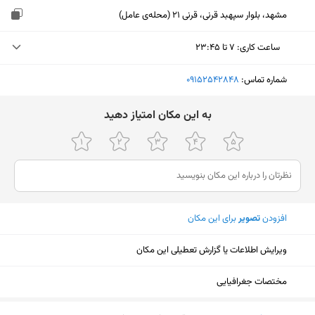
مشهد، بلوار سپهبد قرنی، قرنی 21 (محله‌ی عامل)
ساعت کاری
:
۷ تا ۲۳:۴۵
شنبه (امروز)
۷ تا ۲۳:۴۵
شماره تماس:
‎09152542848
یکشنبه
۷ تا ۲۳:۴۵
ﺑﻪ اﯾﻦ ﻣﮑﺎن اﻣﺘﯿﺎز دﻫﯿﺪ
دوشنبه
۷ تا ۲۳:۴۵
سه‌شنبه
۷ تا ۲۳:۴۵
چهارشنبه
۷ تا ۲۳:۴۵
افزودن
تصویر
برای این مکان
پنجشنبه
۷ تا ۲۳:۴۵
جمعه
۷ تا ۲۳:۴۵
ویرایش اطلاعات یا گزارش تعطیلی این مکان
مختصات جغرافیایی
نمایش نقشه