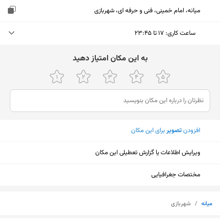
میانه، امام خمینی، فنی و حرفه ای، شهربازی
ساعت کاری
:
۱۷ تا ۲۳:۴۵
چهارشنبه (امروز)
۱۷ تا ۲۳:۴۵
ﺑﻪ اﯾﻦ ﻣﮑﺎن اﻣﺘﯿﺎز دﻫﯿﺪ
پنجشنبه
۱۷ تا ۲۳:۴۵
جمعه
۱۷ تا ۲۳:۴۵
شنبه
۱۷ تا ۲۳:۴۵
افزودن
تصویر
برای این مکان
یکشنبه
۱۷ تا ۲۳:۴۵
ویرایش اطلاعات یا گزارش تعطیلی این مکان
دوشنبه
۱۷ تا ۲۳:۴۵
سه‌شنبه
۱۷ تا ۲۳:۴۵
مختصات جغرافیایی
نمایش نقشه
میانه
/
شهربازی