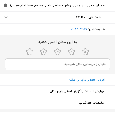
همدان، مدنی، بین مدنی 1 و شهید حاجی بابایی (محله‌ی حصار امام خمینی)
ساعت کاری
:
۷ تا ۲۳
دوشنبه (امروز)
۷ تا ۲۳
شماره تماس:
‎09188126017
سه‌شنبه
۷ تا ۲۳
ﺑﻪ اﯾﻦ ﻣﮑﺎن اﻣﺘﯿﺎز دﻫﯿﺪ
چهارشنبه
۷ تا ۲۳
پنجشنبه
۷ تا ۲۳
جمعه
۷ تا ۲۳
افزودن
تصویر
برای این مکان
شنبه
۷ تا ۲۳
یکشنبه
۷ تا ۲۳
ویرایش اطلاعات یا گزارش تعطیلی این مکان
مختصات جغرافیایی
نمایش نقشه