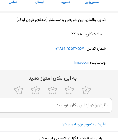
مسیریابی
ذخیره
ارسال
تماس
تبریز، والمان، بین شریعتی و مستشار (محله‌ی بارون آواک)
ساعت کاری
:
۱۰ تا ۲۲
پنجشنبه (امروز)
۱۰ تا ۲۲
شماره تماس:
‎+984135530567
جمعه
۱۰ تا ۲۲
وب‌سایت:
‎limado.ir
شنبه
۱۰ تا ۲۲
ﺑﻪ اﯾﻦ ﻣﮑﺎن اﻣﺘﯿﺎز دﻫﯿﺪ
یکشنبه
۱۰ تا ۲۲
دوشنبه
۱۰ تا ۲۲
سه‌شنبه
۱۰ تا ۲۲
چهارشنبه
۱۰ تا ۲۲
افزودن
تصویر
برای این مکان
ویرایش اطلاعات یا گزارش تعطیلی این مکان