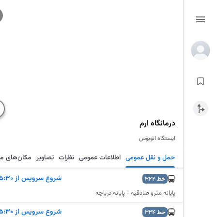
درمانگاه ارم
ایستگاه اتوبوس
حمل و نقل عمومی
اطلاعات عمومی
نظرات
تصاویر
مکان‌های م
شروع سرويس از 5:30
خط
322
پایانه مترو صادقیه - پایانه دریاچه
شروع سرويس از 5:30
خط
324