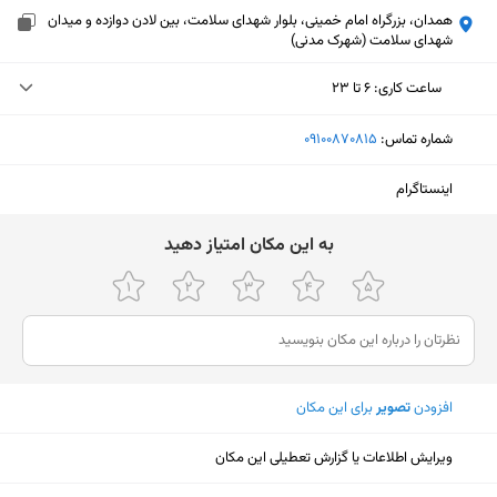
همدان، بزرگراه امام خمینی، بلوار شهدای سلامت، بین لادن دوازده و میدان
شهدای سلامت (شهرک مدنی)
ساعت کاری
:
۶ تا ۲۳
دوشنبه (امروز)
۶ تا ۲۳
شماره تماس:
‎09100870815
سه‌شنبه
۶ تا ۲۳
اینستاگرام
چهارشنبه
۶ تا ۲۳
ﺑﻪ اﯾﻦ ﻣﮑﺎن اﻣﺘﯿﺎز دﻫﯿﺪ
پنجشنبه
۶ تا ۲۳
جمعه
۶ تا ۲۳
شنبه
۶ تا ۲۳
یکشنبه
۶ تا ۲۳
افزودن
تصویر
برای این مکان
نمایش نقشه
ویرایش اطلاعات یا گزارش تعطیلی این مکان