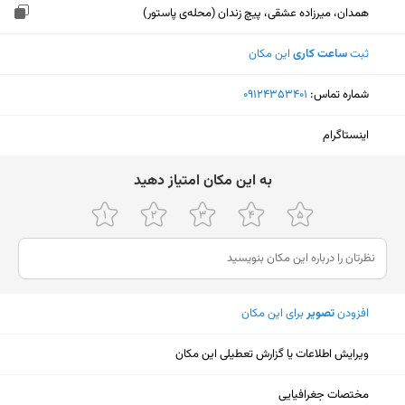
همدان، میرزاده عشقی، پیچ زندان (محله‌ی پاستور)
ثبت
ساعت کاری
این مکان
شماره تماس:
‎09124353401
اینستاگرام
ﺑﻪ اﯾﻦ ﻣﮑﺎن اﻣﺘﯿﺎز دﻫﯿﺪ
افزودن
تصویر
برای این مکان
ویرایش اطلاعات یا گزارش تعطیلی این مکان
نمایش نقشه
مختصات جغرافیایی