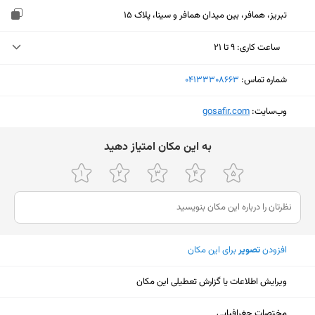
تبریز، همافر، بین میدان همافر و سینا، پلاک 15
ساعت کاری
:
۹ تا ۲۱
یکشنبه (امروز)
۹ تا ۲۱
شماره تماس:
‎04133308663
دوشنبه
۹ تا ۲۱
وب‌سایت:
‎gosafir.com
سه‌شنبه
۹ تا ۲۱
ﺑﻪ اﯾﻦ ﻣﮑﺎن اﻣﺘﯿﺎز دﻫﯿﺪ
چهارشنبه
۹ تا ۲۱
پنجشنبه
۹ تا ۲۱
جمعه
۹ تا ۲۱
شنبه
۹ تا ۲۱
افزودن
تصویر
برای این مکان
ویرایش اطلاعات یا گزارش تعطیلی این مکان
نمایش نقشه
مختصات جغرافیایی