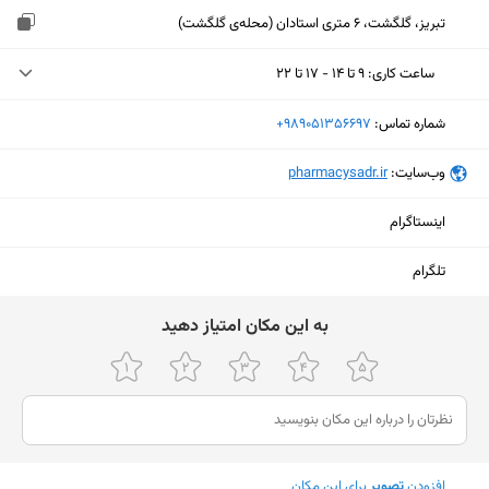
تبریز، گلگشت، 6 متری استادان (محله‌ی گلگشت)
ساعت کاری
:
۹ تا ۱۴ - ۱۷ تا ۲۲
دوشنبه (امروز)
۹ تا ۱۴ - ۱۷ تا ۲۲
شماره تماس:
‎+989051356697
سه‌شنبه
۹ تا ۱۴ - ۱۷ تا ۲۲
وب‌سایت:
‎pharmacysadr.ir
چهارشنبه
۹ تا ۱۴ - ۱۷ تا ۲۲
اینستاگرام
پنجشنبه
تعطیل
تلگرام
جمعه
تعطیل
ﺑﻪ اﯾﻦ ﻣﮑﺎن اﻣﺘﯿﺎز دﻫﯿﺪ
شنبه
۹ تا ۱۴ - ۱۷ تا ۲۲
یکشنبه
۹ تا ۱۴ - ۱۷ تا ۲۲
نمایش نقشه
افزودن
تصویر
برای این مکان