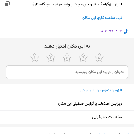
اهواز، بزرگراه گلستان، بین حجت و ولیعصر (محله‌ی گلستان)
ثبت
ساعت کاری
این مکان
‎06133212427
ﺑﻪ اﯾﻦ ﻣﮑﺎن اﻣﺘﯿﺎز دﻫﯿﺪ
افزودن
تصویر
برای این مکان
ویرایش اطلاعات یا گزارش تعطیلی این مکان
مختصات جغرافیایی
نمایش نقشه