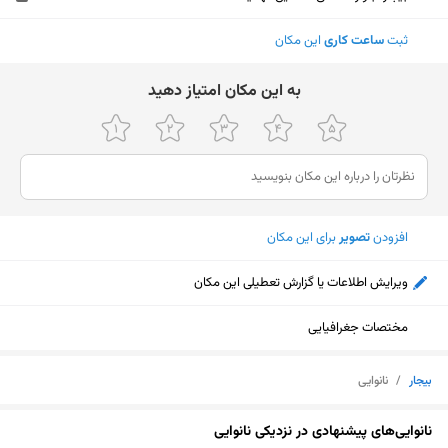
ثبت
ساعت کاری
این مکان
ﺑﻪ اﯾﻦ ﻣﮑﺎن اﻣﺘﯿﺎز دﻫﯿﺪ
افزودن
تصویر
برای این مکان
ویرایش اطلاعات یا گزارش تعطیلی این مکان
مختصات جغرافیایی
بیجار
/
نانوایی
نمایش نقشه
نانوایی‌های پیشنهادی در نزدیکی نانوایی