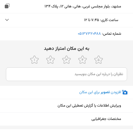
مشهد، بلوار مجلسی غربی، هانی، هانی 12، پلاک 134
ساعت کاری
:
۷:۴۵ تا ۱۲
یکشنبه (امروز)
۷:۴۵ تا ۱۲
شماره تماس:
‎05137320488
دوشنبه
۷:۴۵ تا ۱۲
ﺑﻪ اﯾﻦ ﻣﮑﺎن اﻣﺘﯿﺎز دﻫﯿﺪ
سه‌شنبه
۷:۴۵ تا ۱۲
چهارشنبه
۷:۴۵ تا ۱۲
پنجشنبه
۷:۴۵ تا ۱۲
افزودن
تصویر
برای این مکان
جمعه
تعطیل
شنبه
۷:۴۵ تا ۱۲
ویرایش اطلاعات یا گزارش تعطیلی این مکان
مختصات جغرافیایی
نمایش نقشه