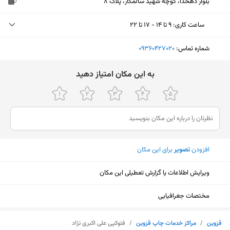
بلوار دهخدا، کوچه شهید سالمکار، پلاک 8
ساعت کاری
:
۹ تا ۱۴ - ۱۷ تا ۲۲
دوشنبه (امروز)
۹ تا ۱۴ - ۱۷ تا ۲۲
شماره تماس:
‎09360427020
سه‌شنبه
۹ تا ۱۴ - ۱۷ تا ۲۲
ﺑﻪ اﯾﻦ ﻣﮑﺎن اﻣﺘﯿﺎز دﻫﯿﺪ
چهارشنبه
۹ تا ۱۴ - ۱۷ تا ۲۲
پنجشنبه
۹ تا ۱۴ - ۱۷ تا ۲۲
جمعه
۹ تا ۱۴ - ۱۷ تا ۲۲
افزودن
تصویر
برای این مکان
شنبه
۹ تا ۱۴ - ۱۷ تا ۲۲
یکشنبه
۹ تا ۱۴ - ۱۷ تا ۲۲
ویرایش اطلاعات یا گزارش تعطیلی این مکان
مختصات جغرافیایی
نمایش نقشه
قزوین
/
مراکز خدمات چاپ قزوین
/
فتوکپی علی اکبری نژاد