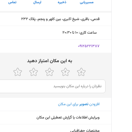
مسیریابی
ذخیره
ارسال
تماس
قدمی، باقری، شیخ اکبری، بین کلهر و پنجم، پلاک ۲۳۲
ساعت کاری
:
۱۰ تا ۲۰:۳۰
شنبه (امروز)
۱۰ تا ۲۰:۳۰
‎09125221387
یکشنبه
۱۰ تا ۲۰:۳۰
ﺑﻪ اﯾﻦ ﻣﮑﺎن اﻣﺘﯿﺎز دﻫﯿﺪ
دوشنبه
۱۰ تا ۲۰:۳۰
سه‌شنبه
۱۰ تا ۲۰:۳۰
چهارشنبه
۱۰ تا ۲۰:۳۰
افزودن
تصویر
برای این مکان
پنجشنبه
۱۰ تا ۲۰:۳۰
جمعه
۱۰ تا ۲۰:۳۰
ویرایش اطلاعات یا گزارش تعطیلی این مکان
مختصات جغرافیایی