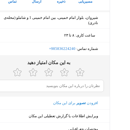
مسیریابی
ذخیره
ارسال
تماس
شیروان، بلوار امام خمینی، بین امام خمینی 1 و شاملو (محله‌ی
نادری)
ساعت کاری
:
۸ تا ۲۳
سه‌شنبه (امروز)
۸ تا ۲۳
شماره تماس:
‎+985836224240
چهارشنبه
۸ تا ۲۳
ﺑﻪ اﯾﻦ ﻣﮑﺎن اﻣﺘﯿﺎز دﻫﯿﺪ
پنجشنبه
۸ تا ۲۳
جمعه
ثبت نش
شنبه
۸ تا ۲۳
افزودن
تصویر
برای این مکان
یکشنبه
۸ تا ۲۳
ویرایش اطلاعات یا گزارش تعطیلی این مکان
دوشنبه
۸ تا ۲۳
مختصات جغرافیایی