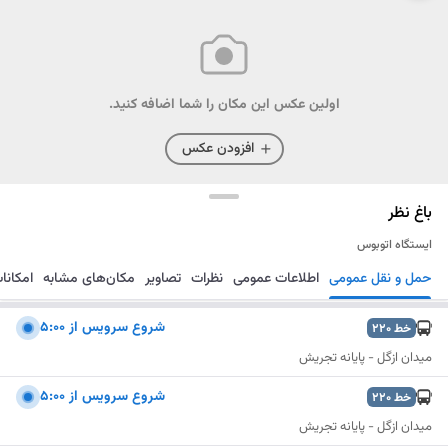
اولین عکس این مکان را شما اضافه کنید.
افزودن عکس
باغ نظر
ایستگاه اتوبوس
حمل و نقل عمومی
اطلاعات عمومی
نظرات
تصاویر
مکان‌های مشابه
امکانا
مسیریابی
ذخیره
ارسال
شروع سرويس از 5:00
خط
220
میدان ازگل - پایانه تجریش
شروع سرويس از 5:00
خط
220
میدان ازگل - پایانه تجریش