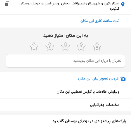
استان تهران، شهرستان شمیرانات، بخش رودبار قصران، دربند، بوستان
گلابدره
ثبت
ساعت کاری
این مکان
ﺑﻪ اﯾﻦ ﻣﮑﺎن اﻣﺘﯿﺎز دﻫﯿﺪ
افزودن
تصویر
برای این مکان
ویرایش اطلاعات یا گزارش تعطیلی این مکان
مختصات جغرافیایی
نمایش نقشه
پارک‌های پیشنهادی در نزدیکی بوستان گلابدره