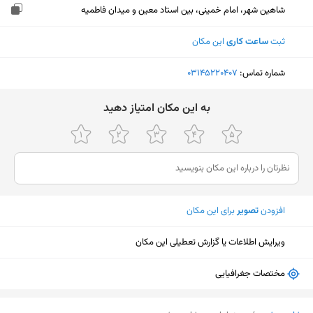
شاهین شهر، امام خمینی، بین استاد معین و میدان فاطمیه
ثبت
ساعت کاری
این مکان
شماره تماس:
‎03145220407
ﺑﻪ اﯾﻦ ﻣﮑﺎن اﻣﺘﯿﺎز دﻫﯿﺪ
افزودن
تصویر
برای این مکان
ویرایش اطلاعات یا گزارش تعطیلی این مکان
مختصات جغرافیایی
نمایش نقشه