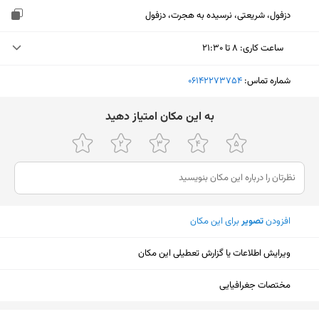
دزفول، شریعتی، نرسیده به هجرت، دزفول
ساعت کاری
:
۸ تا ۲۱:۳۰
یکشنبه (امروز)
۸ تا ۲۱:۳۰
شماره تماس:
‎06142273754
دوشنبه
۸ تا ۲۱:۳۰
ﺑﻪ اﯾﻦ ﻣﮑﺎن اﻣﺘﯿﺎز دﻫﯿﺪ
سه‌شنبه
۸ تا ۲۱:۳۰
چهارشنبه
۸ تا ۲۱:۳۰
پنجشنبه
۸ تا ۲۱:۳۰
افزودن
تصویر
برای این مکان
جمعه
ثبت نشده
شنبه
۸ تا ۲۱:۳۰
ویرایش اطلاعات یا گزارش تعطیلی این مکان
مختصات جغرافیایی
نمایش نقشه