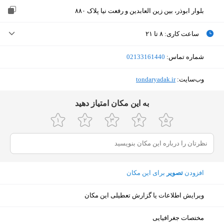
بلوار ابوذر، بین زین العابدین و رفعت نیا پلاک ۸۸۰
ساعت کاری
:
۸ تا ۲۱
شنبه (امروز)
۸ تا ۲۱
شماره تماس:
‎02133161440
یکشنبه
۸ تا ۲۱
وب‌سایت:
‎tondaryadak.ir
دوشنبه
۸ تا ۲۱
ﺑﻪ اﯾﻦ ﻣﮑﺎن اﻣﺘﯿﺎز دﻫﯿﺪ
سه‌شنبه
۸ تا ۲۱
چهارشنبه
۸ تا ۲۱
پنجشنبه
۸ تا ۲۱
افزودن
تصویر
برای این مکان
جمعه
۸ تا ۲۱
ویرایش اطلاعات یا گزارش تعطیلی این مکان
نمایش نقشه
مختصات جغرافیایی