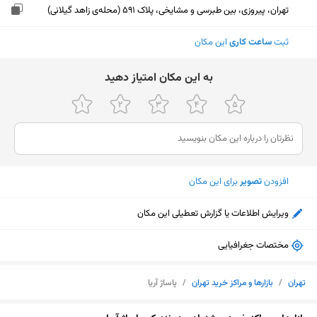
تهران، پیروزی، بین طبرسی و مشایخی، پلاک 591 (محله‌ی زاهد گیلانی)
ثبت
ساعت کاری
این مکان
ﺑﻪ اﯾﻦ ﻣﮑﺎن اﻣﺘﯿﺎز دﻫﯿﺪ
افزودن
تصویر
برای این مکان
ویرایش اطلاعات یا گزارش تعطیلی این مکان
مختصات جغرافیایی
تهران
/
بازارها و مراکز خرید تهران
/
پاساژ آریا
نمایش نقشه