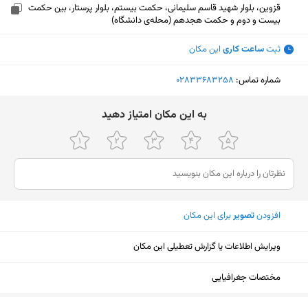
قزوین، بلوار شهید قاسم سلیمانی، حکمت بیستم، بلوار پرستار، بین حکمت
بیست و دوم و حکمت هجدهم (محله‌ی دانشگاه)
ثبت
ساعت کاری
این مکان
شماره تماس:
‎02833683258
ﺑﻪ اﯾﻦ ﻣﮑﺎن اﻣﺘﯿﺎز دﻫﯿﺪ
افزودن
تصویر
برای این مکان
ویرایش اطلاعات یا گزارش تعطیلی این مکان
مختصات جغرافیایی
نمایش نقشه