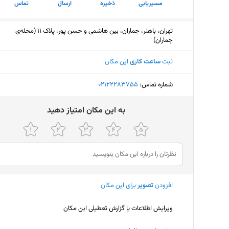
مسیریابی
ذخیره
ارسال
تماس
تهران، باهنر، جماران، بین هاشمی و حسن پور، پلاک 11 (محله‌ی
جماران)
ثبت
ساعت کاری
این مکان
شماره تماس:
‎02122283755
ﺑﻪ اﯾﻦ ﻣﮑﺎن اﻣﺘﯿﺎز دﻫﯿﺪ
افزودن
تصویر
برای این مکان
ویرایش اطلاعات یا گزارش تعطیلی این مکان