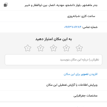
بندر ماهشهر، بلوار دانشجو، مهدیه، انصار، بین ذوالفقار و خیبر
ساعت کاری
:
شبانه‌روزی
شماره تماس:
‎09163706284
ﺑﻪ اﯾﻦ ﻣﮑﺎن اﻣﺘﯿﺎز دﻫﯿﺪ
افزودن
تصویر
برای این مکان
ویرایش اطلاعات یا گزارش تعطیلی این مکان
مختصات جغرافیایی
نمایش نقشه