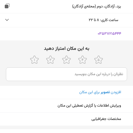
یزد، آزادگان، دوم (محله‌ی آزادگان)
ساعت کاری
:
۸ تا ۲۲
شنبه (امروز)
۸ تا ۲۲
‎03537215444
یکشنبه
۸ تا ۲۲
ﺑﻪ اﯾﻦ ﻣﮑﺎن اﻣﺘﯿﺎز دﻫﯿﺪ
دوشنبه
۸ تا ۲۲
سه‌شنبه
۸ تا ۲۲
چهارشنبه
۸ تا ۲۲
افزودن
تصویر
برای این مکان
پنجشنبه
۸ تا ۲۲
جمعه
ثبت نشده
ویرایش اطلاعات یا گزارش تعطیلی این مکان
مختصات جغرافیایی
نمایش نقشه