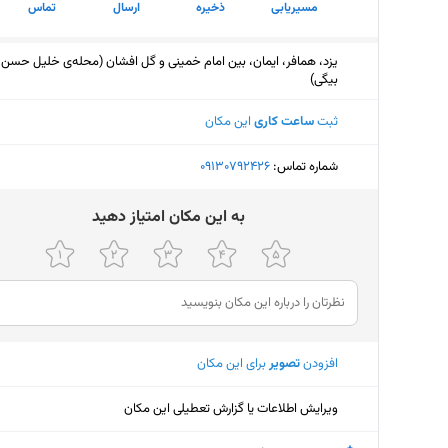
مسیریابی
ذخیره
ارسال
تماس
یزد، همافر، ایمان، بین امام خمینی و گل افشان (محله‌ی خلیل حسن
بیگی)
ثبت
ساعت کاری
این مکان
شماره تماس:
‎09130792426
ﺑﻪ اﯾﻦ ﻣﮑﺎن اﻣﺘﯿﺎز دﻫﯿﺪ
افزودن
تصویر
برای این مکان
ویرایش اطلاعات یا گزارش تعطیلی این مکان