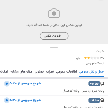
اولین عکس این مکان را شما اضافه کنید.
افزودن عکس
همت
2/0
1 رای
ایستگاه اتوبوس
حمل و نقل عمومی
اطلاعات عمومی
نظرات
تصاویر
مکان‌های مشابه
امکانا
مسیریابی
ذخیره
ارسال
شروع سرويس از 5:30
خط
296
پایانه مترو ارم سبز - پایانه کوهسار
شروع سرويس از 5:30
خط
296
پایانه مترو ارم سبز - پایانه کوهسار