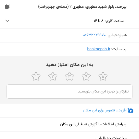
بیرجند، بلوار شهید مطهری، مطهری 2 (محله‌ی چهاردرخت)
ساعت کاری
:
۸ تا ۱۴
یکشنبه (امروز)
۸ تا ۱۴
شماره تماس:
‎05632229970
دوشنبه
۸ تا ۱۴
وب‌سایت:
‎banksepah.ir
سه‌شنبه
۸ تا ۱۴
ﺑﻪ اﯾﻦ ﻣﮑﺎن اﻣﺘﯿﺎز دﻫﯿﺪ
چهارشنبه
۸ تا ۱۴
پنجشنبه
۸ تا ۱۴
جمعه
ثبت نشده
شنبه
۸ تا ۱۴
افزودن
تصویر
برای این مکان
ویرایش اطلاعات یا گزارش تعطیلی این مکان
نمایش نقشه
مختصات جغرافیایی