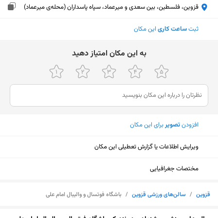
قزوین، فلسطین، بین سعدی و میرعماد، سپاه پاسداران (محله‌ی میرعماد)
ثبت
ساعت کاری
این مکان
ﺑﻪ اﯾﻦ ﻣﮑﺎن اﻣﺘﯿﺎز دﻫﯿﺪ
افزودن
تصویر
برای این مکان
ویرایش اطلاعات یا گزارش تعطیلی این مکان
مختصات جغرافیایی
قزوین
/
سالن‌های ورزشی قزوین
/
باشگاه فوتسال و والیبال امام علی
نمایش نقشه