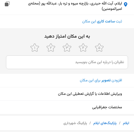
ایلام، آیت الله حیدری، بازارچه میوه و تره بار، عبدالله پور (محله‌ی
امیرالمومنین)
ثبت
ساعت کاری
این مکان
ﺑﻪ اﯾﻦ ﻣﮑﺎن اﻣﺘﯿﺎز دﻫﯿﺪ
افزودن
تصویر
برای این مکان
ویرایش اطلاعات یا گزارش تعطیلی این مکان
مختصات جغرافیایی
نمایش نقشه
ایلام
/
پارکینگ‌های ایلام
/
پارکینگ شهرداری