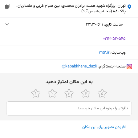
تهران، بزرگراه شهید همت، برادران محمدی، بین صباح غربی و علمداریان،
پلاک 88 (محله‌ی شمس آباد)
ساعت کاری
:
۱۱ تا ۲۳:۳۰
چهارشنبه (امروز)
۱۱ تا ۲۳:۳۰
‎02122520545
پنجشنبه
۱۱ تا ۲۳:۳۰
وب‌سایت:
‎mt2.ir
جمعه
۱۱ تا ۲۳:۳۰
صفحه اینستاگرام:
‎@kababkhane_duzli
شنبه
۱۱ تا ۲۳:۳۰
ﺑﻪ اﯾﻦ ﻣﮑﺎن اﻣﺘﯿﺎز دﻫﯿﺪ
یکشنبه
۱۱ تا ۲۳:۳۰
دوشنبه
۱۱ تا ۲۳:۳۰
سه‌شنبه
۱۱ تا ۲۳:۳۰
نمایش نقشه
افزودن
تصویر
برای این مکان