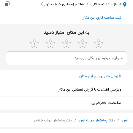
اهواز، بشارت، هلالی، بنی هاشم (محله‌ی کمپلو جنوبی)
ثبت
ساعت کاری
این مکان
ﺑﻪ اﯾﻦ ﻣﮑﺎن اﻣﺘﯿﺎز دﻫﯿﺪ
افزودن
تصویر
برای این مکان
ویرایش اطلاعات یا گزارش تعطیلی این مکان
مختصات جغرافیایی
اهواز
/
دفاتر پیشخوان دولت اهواز
/
دفتر پیشخوان دولت خشایار
نمایش نقشه