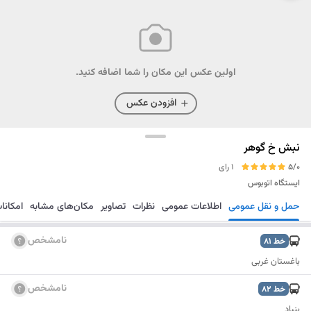
اولین عکس این مکان را شما اضافه کنید.
افزودن عکس
نبش خ گوهر
5/0
1 رای
ایستگاه اتوبوس
حمل و نقل عمومی
اطلاعات عمومی
نظرات
تصاویر
مکان‌های مشابه
امکانا
مسیریابی
ذخیره
ارسال
نامشخص
خط
81
باغستان غربی
نامشخص
خط
82
بنیاد