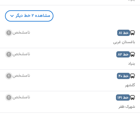
مشاهده
2
خط دیگر
نامشخص
خط
81
باغستان غربی
نامشخص
خط
82
بنیاد
نامشخص
خط
40
گلشهر
نامشخص
خط
141
شهرک ظفر
نمایش نقشه