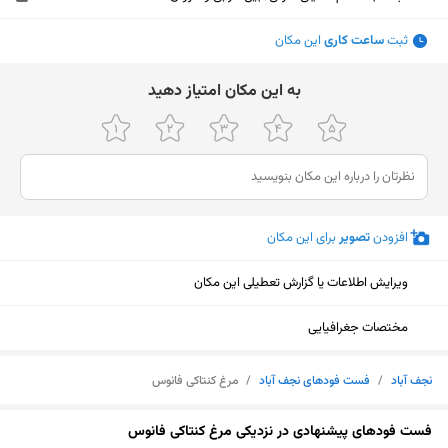
ثبت
ساعت کاری
این مکان
ﺑﻪ اﯾﻦ ﻣﮑﺎن اﻣﺘﯿﺎز دﻫﯿﺪ
افزودن
تصویر
برای این مکان
ویرایش اطلاعات یا گزارش تعطیلی این مکان
مختصات جغرافیایی
نجف آباد
/
فست فودهای نجف آباد
/
مرغ کنتاکی فانوس
نمایش نقشه
فست فودهای پیشنهادی در نزدیکی مرغ کنتاکی فانوس