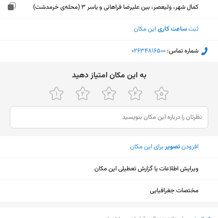
کمال شهر، ولیعصر، بین علیرضا فراهانی و یاسر 3 (محله‌ی خرمدشت)
ثبت
ساعت کاری
این مکان
شماره تماس:
‎02634816500
ﺑﻪ اﯾﻦ ﻣﮑﺎن اﻣﺘﯿﺎز دﻫﯿﺪ
افزودن
تصویر
برای این مکان
ویرایش اطلاعات یا گزارش تعطیلی این مکان
مختصات جغرافیایی
نمایش نقشه