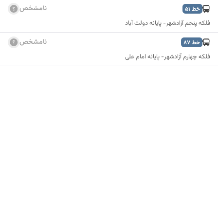
نامشخص
خط
51
فلکه پنجم آزادشهر- پایانه دولت آباد
نامشخص
خط
87
فلکه چهارم آزادشهر- پایانه امام علی
نمایش نقشه