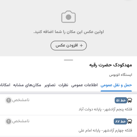
اولین عکس این مکان را شما اضافه کنید.
افزودن عکس
مهدکودک حضرت رقیه
ایستگاه اتوبوس
حمل و نقل عمومی
اطلاعات عمومی
نظرات
تصاویر
مکان‌های مشابه
امکانا
مسیریابی
ذخیره
ارسال
نامشخص
خط
51
فلکه پنجم آزادشهر- پایانه دولت آباد
نامشخص
خط
87
فلکه چهارم آزادشهر- پایانه امام علی